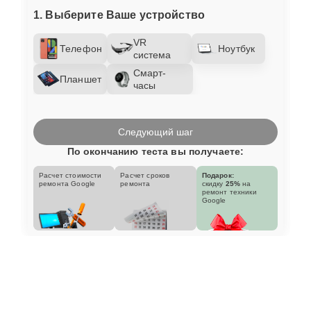
1. Выберите Ваше устройство
VR
Телефон
Ноутбук
система
Смарт-
Планшет
часы
Следующий шаг
По окончанию теста вы получаете:
Расчет стоимости
Расчет сроков
Подарок:
ремонта Google
ремонта
скидку
25%
на
ремонт техники
Google