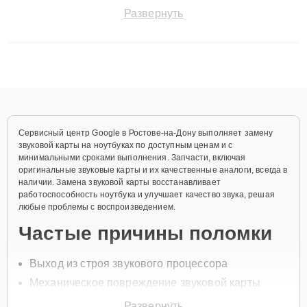
быстро и точноdiagnostikировать поломки и восстанавливать
Развернуть
технику с сохранением гарантии до 3 лет. Наши мастера
решают сложные случаи: от замены матриц и материнских
плат до ремонта после залития и восстановления данных.
Благодаря высокой квалификации и ответственному подходу
клиенты получают быстрый, качественный ремонт и понятные
объяснения по результатам диагностики.
Сервисный центр Google в Ростове-на-Дону выполняет замену
звуковой карты на ноутбуках по доступным ценам и с
минимальными сроками выполнения. Запчасти, включая
оригинальные звуковые карты и их качественные аналоги, всегда в
наличии. Замена звуковой карты восстанавливает
работоспособность ноутбука и улучшает качество звука, решая
любые проблемы с воспроизведением.
Частые причины поломки
Выход из строя звукового процессора
Механическое повреждение звуковой карты
Сбой драйверов
Развернуть