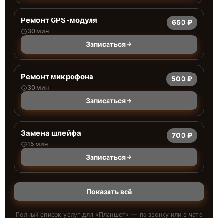
Ремонт GPS-модуля
650 ₽
30 мин
Записаться
Ремонт микрофона
500 ₽
30 мин
Записаться
Замена шлейфа
700 ₽
15 мин
Записаться
Показать всё
Полный список услуг для «
Планшет
» — по звонку или в чате