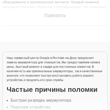
оборудование и оригинальные запчасти. Каждый инженер
регулярно проходит обучение и сертификацию, что позволяет
быстро и точноdiagnostikировать поломки и восстанавливать
Развернуть
технику с сохранением гарантии до 3 лет. Наши мастера
решают сложные случаи: от замены матриц и материнских
плат до ремонта после залития и восстановления данных.
Благодаря высокой квалификации и ответственному подходу
клиенты получают быстрый, качественный ремонт и понятные
объяснения по результатам диагностики.
Наш сервисный центр Google в Ростове-на-Дону предлагает
замену аккумулятора для планшетов. Мы предоставляем низкие
цены, быстрый ремонт и скидки для постоянных клиентов. В
наличии есть как оригинальные аккумуляторы, так и качественные
аналоги, что позволяет быстро восстановить работу вашего
устройства и продлить его срок службы.
Частые причины поломки
Быстрая разрядка аккумулятора
Перегрев устройства