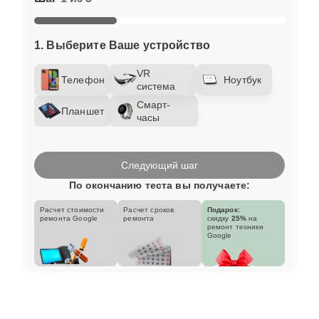
1. Выберите Ваше устройство
VR
Телефон
Ноутбук
система
Смарт-
Планшет
часы
Следующий шаг
По окончанию теста вы получаете:
Расчет стоимости
Расчет сроков
Подарок:
ремонта Google
ремонта
скидку
25%
на
ремонт техники
Google