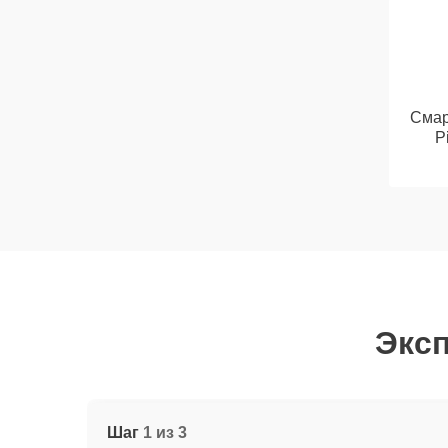
Смар
P
Эксп
Шаг
1 из 3