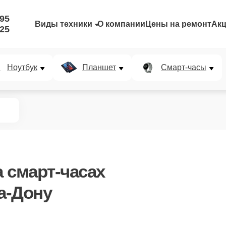
-95
Виды техники
О компании
Цены на ремонт
Ак
-25
Ноутбук
Планшет
Смарт-часы
 смарт-часах
а-Дону