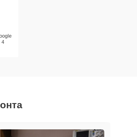
oogle
 4
монта