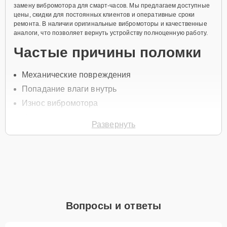
замену вибромотора для смарт-часов. Мы предлагаем доступные
цены, скидки для постоянных клиентов и оперативные сроки
ремонта. В наличии оригинальные вибромоторы и качественные
аналоги, что позволяет вернуть устройству полноценную работу.
Частые причины поломки
Механические повреждения
Попадание влаги внутрь
Износ вибромотора
Нарушение контактов
Развернуть
Падение часов
Для замены вибромотора свяжитесь с нами по телефону +7 (863)
333-58-95 или оставьте
Заявку на сайте
. Специалист перезвонит
вам в течение минуты для уточнения всех вопросов и записи на
диагностику и ремонт.
Главные особенности
Вопросы и ответы
сервиса