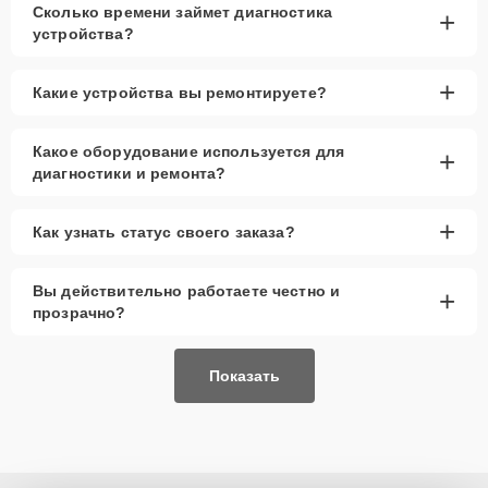
Сколько времени займет диагностика
+
Низкие цены и скидки
— доступные
устройства?
предложения для всех клиентов.
Срочный ремонт
— минимальные сроки
+
Какие устройства вы ремонтируете?
замены вибромотора.
Доставка и выезд
— возможен вызов мастера
на дом или офис.
Какое оборудование используется для
+
диагностики и ремонта?
Запчасти в наличии
— оригинальные
вибромоторы и аналоги.
+
Гарантия качества
— предоставляется на все
Как узнать статус своего заказа?
выполненные работы и запчасти.
Вы действительно работаете честно и
Сервисный центр выполняет замену вибромотора смарт-часов,
+
используя проверенные детали, что гарантирует стабильную
прозрачно?
работу устройства. Мы выполняем ремонт быстро и с гарантией
качества.
Показать