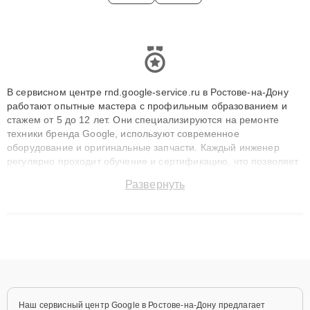
В сервисном центре rnd.google-service.ru в Ростове-на-Дону
работают опытные мастера с профильным образованием и
стажем от 5 до 12 лет. Они специализируются на ремонте
техники бренда Google, используют современное
оборудование и оригинальные запчасти. Каждый инженер
регулярно проходит обучение и сертификацию, что позволяет
быстро и точноdiagnostikировать поломки и восстанавливать
Развернуть
технику с сохранением гарантии до 3 лет. Наши мастера
решают сложные случаи: от замены матриц и материнских
плат до ремонта после залития и восстановления данных.
Благодаря высокой квалификации и ответственному подходу
клиенты получают быстрый, качественный ремонт и понятные
объяснения по результатам диагностики.
Наш сервисный центр Google в Ростове-на-Дону предлагает