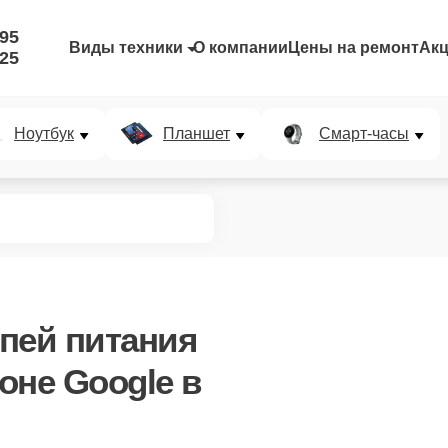
-95
Виды техники
О компании
Цены на ремонт
Ак
-25
Ноутбук
Планшет
Смарт-часы
пей питания
оне Google в