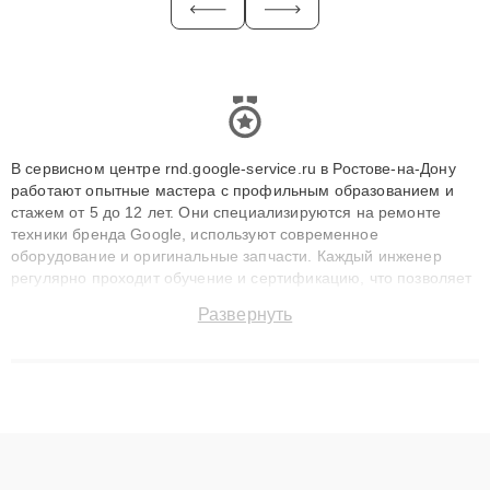
В сервисном центре rnd.google-service.ru в Ростове-на-Дону
работают опытные мастера с профильным образованием и
стажем от 5 до 12 лет. Они специализируются на ремонте
техники бренда Google, используют современное
оборудование и оригинальные запчасти. Каждый инженер
регулярно проходит обучение и сертификацию, что позволяет
быстро и точноdiagnostikировать поломки и восстанавливать
Развернуть
технику с сохранением гарантии до 3 лет. Наши мастера
решают сложные случаи: от замены матриц и материнских
плат до ремонта после залития и восстановления данных.
Благодаря высокой квалификации и ответственному подходу
клиенты получают быстрый, качественный ремонт и понятные
объяснения по результатам диагностики.