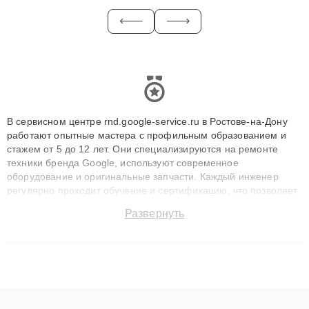
В сервисном центре rnd.google-service.ru в Ростове-на-Дону
работают опытные мастера с профильным образованием и
стажем от 5 до 12 лет. Они специализируются на ремонте
техники бренда Google, используют современное
оборудование и оригинальные запчасти. Каждый инженер
регулярно проходит обучение и сертификацию, что позволяет
быстро и точноdiagnostikировать поломки и восстанавливать
Развернуть
технику с сохранением гарантии до 3 лет. Наши мастера
решают сложные случаи: от замены матриц и материнских
плат до ремонта после залития и восстановления данных.
Благодаря высокой квалификации и ответственному подходу
клиенты получают быстрый, качественный ремонт и понятные
объяснения по результатам диагностики.