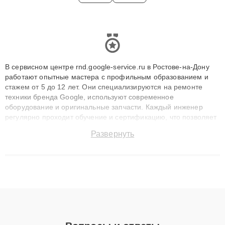
В сервисном центре rnd.google-service.ru в Ростове-на-Дону
работают опытные мастера с профильным образованием и
стажем от 5 до 12 лет. Они специализируются на ремонте
техники бренда Google, используют современное
оборудование и оригинальные запчасти. Каждый инженер
регулярно проходит обучение и сертификацию, что позволяет
быстро и точноdiagnostikировать поломки и восстанавливать
Развернуть
технику с сохранением гарантии до 3 лет. Наши мастера
решают сложные случаи: от замены матриц и материнских
плат до ремонта после залития и восстановления данных.
Благодаря высокой квалификации и ответственному подходу
клиенты получают быстрый, качественный ремонт и понятные
объяснения по результатам диагностики.